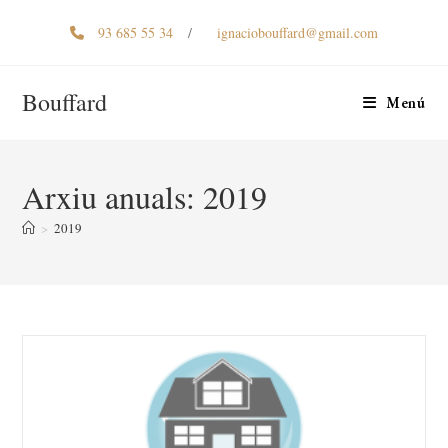
93 685 55 34
/
ignaciobouffard@gmail.com
Bouffard
Menú
Arxiu anuals: 2019
>
2019